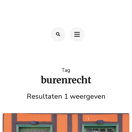
Ga
naar
TOM FRANSSEN
Advocaat
inhoud
(Druk
enter)
Tag
burenrecht
Resultaten 1 weergeven