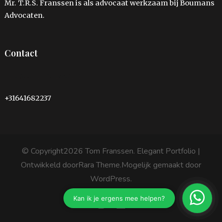
Mr. T.R.S. Franssen is als advocaat werkzaam bij Boumans
Advocaten.
Contact
info@tom-franssen.nl
+31641682237
© Copyright2026
Tom Franssen
. Elegant Portfolio |
Ontwikkeld door
Rara Theme
.Mogelijk gemaakt door
WordPress
.