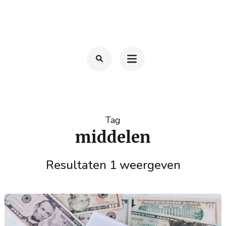
Ga
naar
TOM FRANSSEN
Advocaat
inhoud
(Druk
enter)
Tag
middelen
Resultaten 1 weergeven