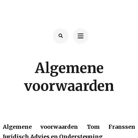
Ga
naar
TOM FRANSSEN
Advocaat
inhoud
(Druk
enter)
Algemene
voorwaarden
Algemene voorwaarden Tom Franssen
Juridisch Advies en Ondersteuning