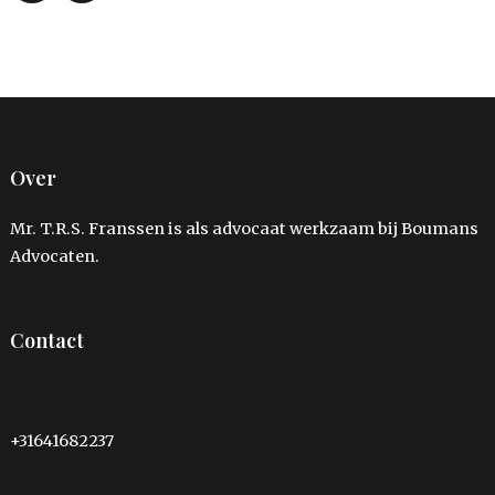
Over
Mr. T.R.S. Franssen is als advocaat werkzaam bij Boumans
Advocaten.
Contact
info@tom-franssen.nl
+31641682237