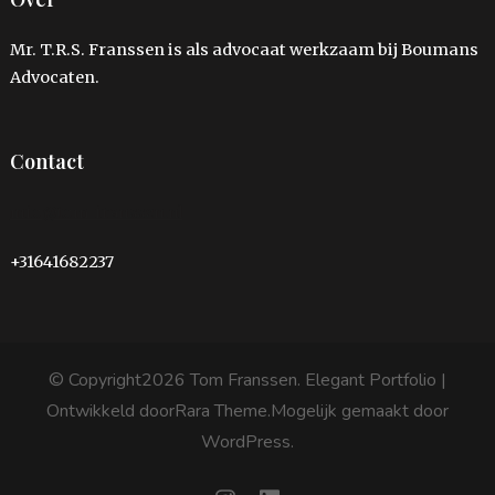
Mr. T.R.S. Franssen is als advocaat werkzaam bij Boumans
Advocaten.
Contact
info@tom-franssen.nl
+31641682237
© Copyright2026
Tom Franssen
. Elegant Portfolio |
Ontwikkeld door
Rara Theme
.Mogelijk gemaakt door
WordPress
.