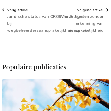
Berichtnavigatie
Vorig artikel
Volgend artikel
Juridische status van CROW-richtlijnen
Schaderegelen zonder
bij
erkenning van
wegbeheerdersaansprakelijkheidszaken
aansprakelijkheid
Populaire publicaties